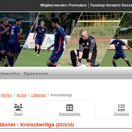
Mitglied werden / Formulare
Fanshop Vorwärts Dess
chwuchs
Sponsoren
Herren
Archiv
1.Männer
Kreisoberliga
Team
Kreisoberliga
Spielplan
Männer :
Kreisoberliga
(2015/16)