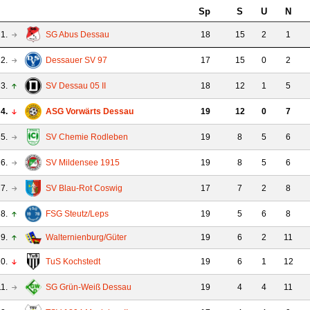
Sp
S
U
N
1.
SG Abus Dessau
18
15
2
1
2.
Dessauer SV 97
17
15
0
2
3.
SV Dessau 05 II
18
12
1
5
4.
ASG Vorwärts Dessau
19
12
0
7
5.
SV Chemie Rodleben
19
8
5
6
6.
SV Mildensee 1915
19
8
5
6
7.
SV Blau-Rot Coswig
17
7
2
8
8.
FSG Steutz/Leps
19
5
6
8
9.
Walternienburg/Güter
19
6
2
11
0.
TuS Kochstedt
19
6
1
12
11.
SG Grün-Weiß Dessau
19
4
4
11