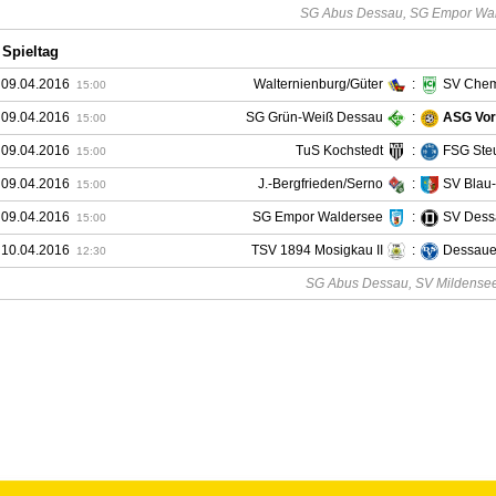
SG Abus Dessau, SG Empor Walde
 Spieltag
 09.04.2016
Walternienburg/Güter
:
SV Chem
15:00
 09.04.2016
SG Grün-Weiß Dessau
:
ASG Vor
15:00
 09.04.2016
TuS Kochstedt
:
FSG Ste
15:00
 09.04.2016
J.-Bergfrieden/Serno
:
SV Blau
15:00
 09.04.2016
SG Empor Waldersee
:
SV Dessa
15:00
 10.04.2016
TSV 1894 Mosigkau II
:
Dessaue
12:30
SG Abus Dessau, SV Mildensee 