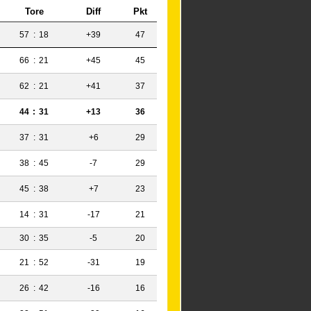
Tore
Diff
Pkt
57
:
18
+39
47
66
:
21
+45
45
62
:
21
+41
37
44
:
31
+13
36
37
:
31
+6
29
38
:
45
-7
29
45
:
38
+7
23
14
:
31
-17
21
30
:
35
-5
20
21
:
52
-31
19
26
:
42
-16
16