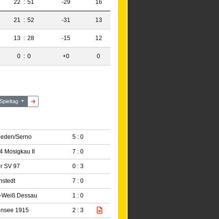
22
:
51
-29
16
21
:
52
-31
13
13
:
28
-15
12
0
:
0
+0
0
 Spieltag
rieden/Serno
5 : 0
 Mosigkau II
7 : 0
r SV 97
0 : 3
hstedt
7 : 0
-Weiß Dessau
1 : 0
ensee 1915
2 : 3