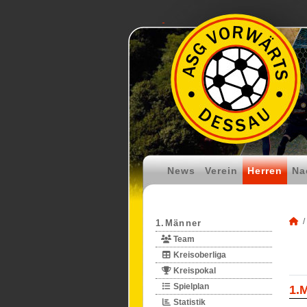
News
Verein
Herren
Na
1.Männer
Team
Kreisoberliga
Kreispokal
Spielplan
1.
Statistik