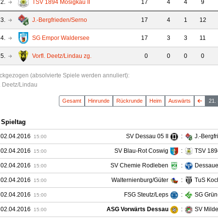
2.
TSV 1894 Mosigkau II
17
4
4
9
3.
J.-Bergfrieden/Serno
17
4
1
12
4.
SG Empor Waldersee
17
3
3
11
5.
Vorfl. Deetz/Lindau
zg.
0
0
0
0
ckgezogen (absolvierte Spiele werden annuliert)
:
l. Deetz/Lindau
Gesamt
Hin
runde
Rück
runde
Heim
Auswärts
21.
 Spieltag
 02.04.2016
SV Dessau 05 II
:
J.-Bergf
15:00
 02.04.2016
SV Blau-Rot Coswig
:
TSV 1894
15:00
 02.04.2016
SV Chemie Rodleben
:
Dessaue
15:00
 02.04.2016
Walternienburg/Güter
:
TuS Koc
15:00
 02.04.2016
FSG Steutz/Leps
:
SG Grün
15:00
 02.04.2016
ASG Vorwärts Dessau
:
SV Mild
15:00