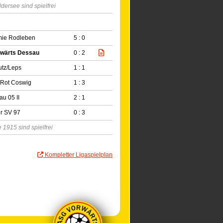
rsee sind spielfrei
ie Rodleben
5 : 0
wärts Dessau
0 : 2
utz/Leps
1 : 1
-Rot Coswig
1 : 3
u 05 II
2 : 1
r SV 97
0 : 3
1915 sind spielfrei
Kompletter Ligaspielplan