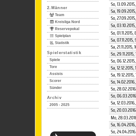
So, 13.09.2015
2.Männer
Sa, 19.09.2015
Team
So, 27.09.2015
Kreisliga Nord
Sa, 03.10.2015
Reservepokal
So, 01.11.2015
, 
Spielplan
Sa, 07.11.2015
, 
Statistik
Sa, 21.11.2015
, 
So, 29.11.2015
, 
Spielerstatistik
So, 06.12.2015
Spiele
Sa, 12.12.2015
, 
Tore
Sa, 19.12.2015
,
Assists
So, 14.02.2016
Scorer
So, 28.02.2016
Sünder
So, 06.03.201
Archiv
Sa, 12.03.2016
2005 - 2025
So, 20.03.2016
Mo, 28.03.201
Sa, 16.04.2016
So, 24.04.2016