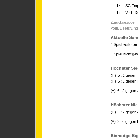
14.
SG Emp
15.
Vorfl. 
Zurückgezogen (
Vorfl. Deetz/Lin
Aktuelle Seri
1 Spiel verloren
1 Spiel nicht g
Höchster Sie
(H) 5 : 1 gege
(H) 5 : 1 gegen
(A) 6 : 2 gegen 
Höchster Nie
(H) 1 : 2 gegen
(A) 2 : 6 gegen
Bisherige E