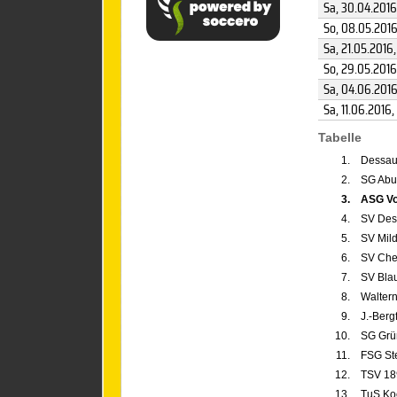
Sa, 30.04.2016
So, 08.05.201
Sa, 21.05.2016
So, 29.05.2016
Sa, 04.06.201
Sa, 11.06.2016
,
Tabelle
1.
Dessau
2.
SG Abu
3.
ASG Vo
4.
SV Dess
5.
SV Mil
6.
SV Che
7.
SV Bla
8.
Waltern
9.
J.-Berg
10.
SG Grü
11.
FSG St
12.
TSV 18
13.
TuS Ko