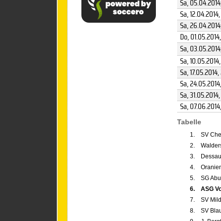
Sa, 05.04.2014
Sa, 12.04.2014
,
Sa, 26.04.2014
Do, 01.05.2014
Sa, 03.05.2014
Sa, 10.05.2014
Sa, 17.05.2014
,
Sa, 24.05.2014
Sa, 31.05.2014
Sa, 07.06.2014
Tabelle
1.
SV Che
2.
Walder
3.
Dessau
4.
Oranie
5.
SG Abu
6.
ASG Vo
7.
SV Mil
8.
SV Bla