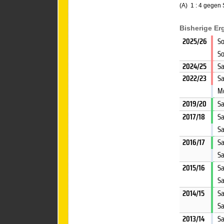
(A) 1 : 4 gegen
Bisherige E
2025/26
So
So
2024/25
Sa
2022/23
Sa
Mo
2019/20
Sa
2017/18
Sa
Sa
2016/17
Sa
Sa
2015/16
Sa
Sa
2014/15
Sa
Sa
2013/14
Sa