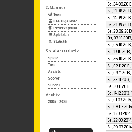
Sa, 24.08.2013
2.Männer
Sa, 31.08.2013
Team
Sa, 14.09.2013
Kreisliga Nord
Sa, 21.09.2013
Reservepokal
Sa, 28.09.2013
Spielplan
Do, 03.10.2013
Statistik
Sa, 05.10.2013
Sa, 19.10.2013
,
Spielerstatistik
Sa, 26.10.2013
Spiele
Sa, 02.11.2013
, 
Tore
Sa, 09.11.2013
,
Assists
Sa, 23.11.2013
, 
Scorer
Sa, 30.11.2013
,
Sünder
Sa, 14.12.2013
, 
Archiv
Sa, 01.03.2014
,
2005 - 2025
Sa, 08.03.2014
Sa, 15.03.2014
,
Sa, 22.03.2014
Sa, 29.03.2014