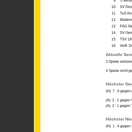
9.
J.-Berg
10.
SV Dess
11.
TuS Ko
12.
Waltern
13.
FSG St
14.
SV Ger
15.
TSV 18
16.
Vorfl. 
Aktuelle Seri
3 Spiele verlore
4 Spiele nicht 
Höchster Sie
(H) 7 : 0 gegen
(A) 2 : 1 gegen 
(A) 2 : 1 gegen
Höchster Nie
(H) 1 : 4 gege