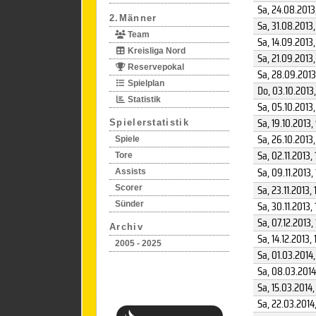
Sa, 24.08.2013
2.Männer
Sa, 31.08.2013
Team
Sa, 14.09.2013
Kreisliga Nord
Sa, 21.09.2013
Reservepokal
Sa, 28.09.2013
Spielplan
Do, 03.10.2013
Statistik
Sa, 05.10.2013
Sa, 19.10.2013
,
Spielerstatistik
Sa, 26.10.2013
Spiele
Sa, 02.11.2013
, 
Tore
Sa, 09.11.2013
,
Assists
Sa, 23.11.2013
, 
Scorer
Sa, 30.11.2013
,
Sünder
Sa, 07.12.2013
,
Archiv
Sa, 14.12.2013
, 
2005 - 2025
Sa, 01.03.2014
,
Sa, 08.03.2014
Sa, 15.03.2014
,
Sa, 22.03.2014