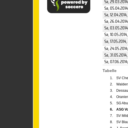
Sa, 29.03.2014
Sa, 05.04.2014
Sa, 12.04.2014
,
Sa, 26.04.2014
Sa, 03.05.2014
Sa, 10.05.2014
Sa, 17.05.2014
,
Sa, 24.05.2014
Sa, 31.05.2014
Sa, 07.06.2014
Tabelle
1.
SV Che
2.
Walder
3.
Dessau
4.
Oranie
5.
SG Abu
6.
ASG Vo
7.
SV Mil
8.
SV Bla