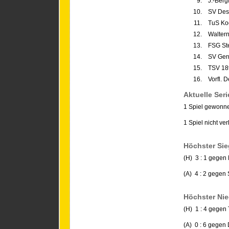
9.
J.-Berg
10.
SV Dess
11.
TuS Ko
12.
Waltern
13.
FSG St
14.
SV Ger
15.
TSV 18
16.
Vorfl. 
Aktuelle Seri
1 Spiel gewonn
1 Spiel nicht ver
Höchster Sie
(H) 3 : 1 gegen
(A) 4 : 2 gegen
Höchster Nie
(H) 1 : 4 gegen
(A) 0 : 6 gegen