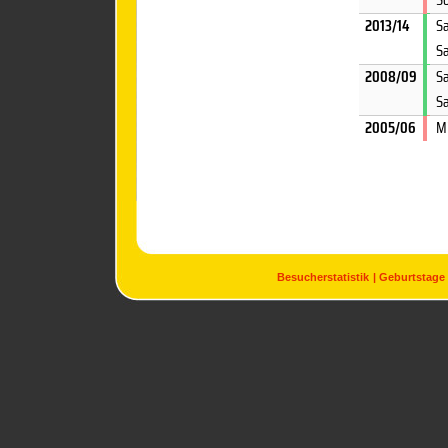
2013/14
Sa
Sa
2008/09
Sa
S
2005/06
M
Besucherstatistik
Geburtstage