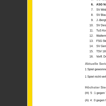
6.
ASG Vo
7.
SV Mil
8.
SV Bla
9.
J.-Berg
10.
SV Dess
11.
TuS Ko
12.
Waltern
13.
FSG St
14.
SV Ger
15.
TSV 18
16.
Vorfl. 
Aktuelle Seri
1 Spiel gewonn
1 Spiel nicht ver
Höchster Sie
(H) 5 : 1 gegen
(A) 4 : 0 gegen