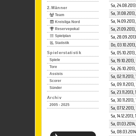
Sa, 24.08.2013
2.Männer
Sa, 31.08.2013
Team
Sa, 14.09.2013
Kreisliga Nord
Sa, 21.09.2013
Reservepokal
Sa, 28.09.2013
Spielplan
Statistik
Do, 03.10.2013
Sa, 05.10.2013
Spielerstatistik
Sa, 19.10.2013
,
Spiele
Tore
Sa, 26.10.2013
Assists
Sa, 02.11.2013
, 
Scorer
Sa, 09.11.2013
,
Sünder
Sa, 23.11.2013
, 
Archiv
Sa, 30.11.2013
,
2005 - 2025
Sa, 07.12.2013
,
Sa, 14.12.2013
, 
Sa, 01.03.2014
,
Sa, 08.03.2014