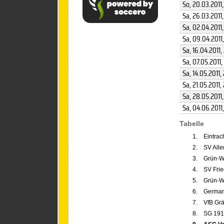
So, 20.03.2011
Sa, 26.03.2011
Sa, 02.04.2011
Sa, 09.04.2011
Sa, 16.04.2011
,
Sa, 07.05.2011
,
Sa, 14.05.2011
,
Sa, 21.05.2011
,
Sa, 28.05.2011
Sa, 04.06.2011
Tabelle
1.
Eintrach
2.
SV All
3.
Grün-We
4.
SV Frie
5.
Grün-W
6.
German
7.
VfB Gr
8.
SG 191