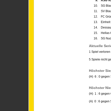
9.
ASG Vo
10.
SG Bla
11.
SV Bla
12.
FC Grün
13.
Einheit
14.
Dessau
15.
Hellas
16.
SG Nud
Aktuelle Seri
1 Spiel verloren
5 Spiele nicht 
Höchster Sie
(H) 6 : 0 gegen
Höchster Nie
(H) 1 : 6 gegen 
(A) 0 : 6 gegen