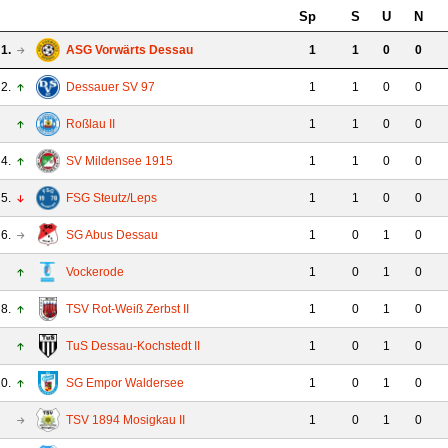
Sp
S
U
N
1.
ASG Vorwärts Dessau
1
1
0
0
2.
Dessauer SV 97
1
1
0
0
Roßlau II
1
1
0
0
4.
SV Mildensee 1915
1
1
0
0
5.
FSG Steutz/Leps
1
1
0
0
6.
SG Abus Dessau
1
0
1
0
Vockerode
1
0
1
0
8.
TSV Rot-Weiß Zerbst II
1
0
1
0
TuS Dessau-Kochstedt II
1
0
1
0
0.
SG Empor Waldersee
1
0
1
0
TSV 1894 Mosigkau II
1
0
1
0