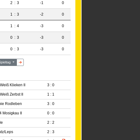
2
:
3
-1
0
1
:
3
-2
0
1
:
4
-3
0
0
:
3
-3
0
0
:
3
-3
0
Spieltag
Weiß Klieken II
3 : 0
Weiß Zerbst II
1 : 1
ie Rodleben
3 : 0
 Mosigkau II
0 : 0
de
2 : 2
tz/Leps
2 : 3