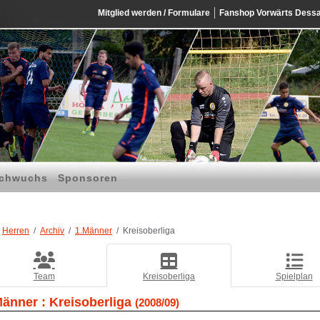
Mitglied werden / Formulare
Fanshop Vorwärts Dess
chwuchs
Sponsoren
Herren
Archiv
1.Männer
Kreisoberliga
Team
Kreisoberliga
Spielplan
Männer :
Kreisoberliga
(2008/09)