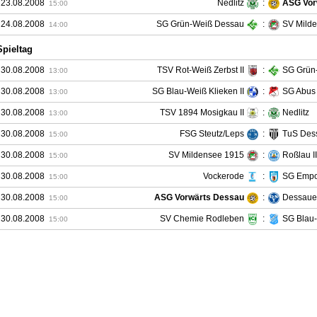
 23.08.2008
Nedlitz
:
ASG Vor
15:00
 24.08.2008
SG Grün-Weiß Dessau
:
SV Mild
14:00
Spieltag
 30.08.2008
TSV Rot-Weiß Zerbst II
:
SG Grün
13:00
 30.08.2008
SG Blau-Weiß Klieken II
:
SG Abus
13:00
 30.08.2008
TSV 1894 Mosigkau II
:
Nedlitz
13:00
 30.08.2008
FSG Steutz/Leps
:
TuS Dess
15:00
 30.08.2008
SV Mildensee 1915
:
Roßlau II
15:00
 30.08.2008
Vockerode
:
SG Empo
15:00
 30.08.2008
ASG Vorwärts Dessau
:
Dessaue
15:00
 30.08.2008
SV Chemie Rodleben
:
SG Blau
15:00