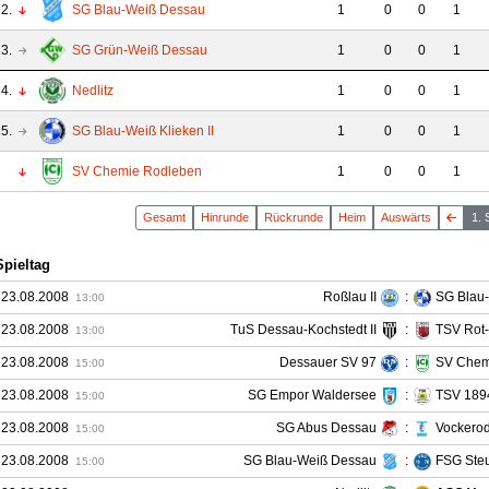
2.
SG Blau-Weiß Dessau
1
0
0
1
3.
SG Grün-Weiß Dessau
1
0
0
1
4.
Nedlitz
1
0
0
1
5.
SG Blau-Weiß Klieken II
1
0
0
1
SV Chemie Rodleben
1
0
0
1
Gesamt
Hin
runde
Rück
runde
Heim
Auswärts
1. 
Spieltag
 23.08.2008
Roßlau II
:
SG Blau-
13:00
 23.08.2008
TuS Dessau-Kochstedt II
:
TSV Rot-
13:00
 23.08.2008
Dessauer SV 97
:
SV Chem
15:00
 23.08.2008
SG Empor Waldersee
:
TSV 1894
15:00
 23.08.2008
SG Abus Dessau
:
Vockero
15:00
 23.08.2008
SG Blau-Weiß Dessau
:
FSG Steu
15:00