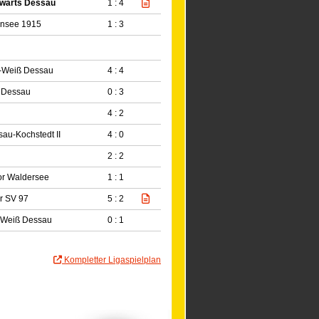
wärts Dessau
1 : 4
ensee 1915
1 : 3
-Weiß Dessau
4 : 4
 Dessau
0 : 3
4 : 2
au-Kochstedt II
4 : 0
2 : 2
r Waldersee
1 : 1
r SV 97
5 : 2
-Weiß Dessau
0 : 1
Kompletter Ligaspielplan