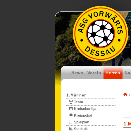
News
Verein
Herren
Na
1.Männer
Team
Kreisoberliga
Kreispokal
Spielplan
1.
Statistik