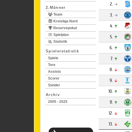
2.
2.Männer
3.
Team
Kreisliga Nord
4.
Reservepokal
Spielplan
5.
Statistik
6.
Spielerstatistik
7.
Spiele
Tore
8.
Assists
Scorer
9.
Sünder
10.
Archiv
11.
2005 - 2025
12.
13.