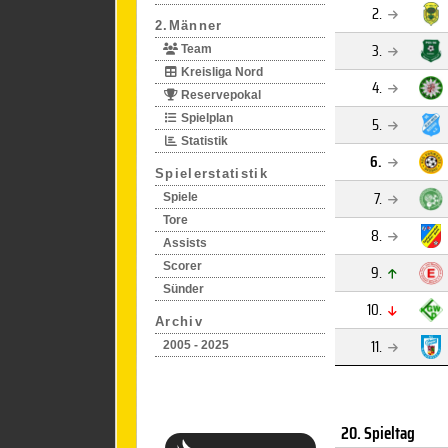
2.
2.Männer
3.
Team
Kreisliga Nord
4.
Reservepokal
Spielplan
5.
Statistik
6.
Spielerstatistik
7.
Spiele
Tore
8.
Assists
Scorer
9.
Sünder
10.
Archiv
11.
2005 - 2025
20. Spieltag