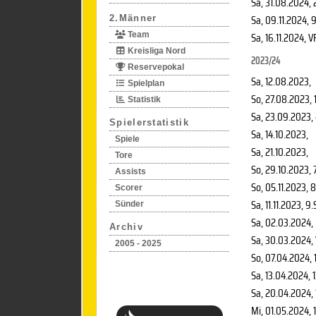
Sa, 31.08.2024
, 
Sa, 09.11.2024
, 
2.Männer
Sa, 16.11.2024
, V
Team
Kreisliga Nord
2023/24
Reservepokal
Sa, 12.08.2023
,
Spielplan
So, 27.08.2023
, 
Statistik
Sa, 23.09.2023
,
Spielerstatistik
Sa, 14.10.2023
,
Spiele
Sa, 21.10.2023
,
Tore
So, 29.10.2023
, 
Assists
So, 05.11.2023
, 
Scorer
Sa, 11.11.2023
, 9.
Sünder
Sa, 02.03.2024
,
Archiv
Sa, 30.03.2024
,
2005 - 2025
So, 07.04.2024
,
Sa, 13.04.2024
, 
Sa, 20.04.2024
,
Mi, 01.05.2024
, 