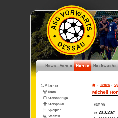
News
Verein
Herren
Nachwuchs
Herren
Spi
1.Männer
Michell Hon
Team
Kreisoberliga
2024/25
Kreispokal
Spielplan
Sa, 20.07.2024
,
Statistik