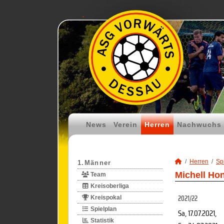
News
Verein
Herren
Nachwuchs
Herren
Spi
1.Männer
Michell Hon
Team
Kreisoberliga
2021/22
Kreispokal
Spielplan
Sa, 17.07.2021
,
Statistik