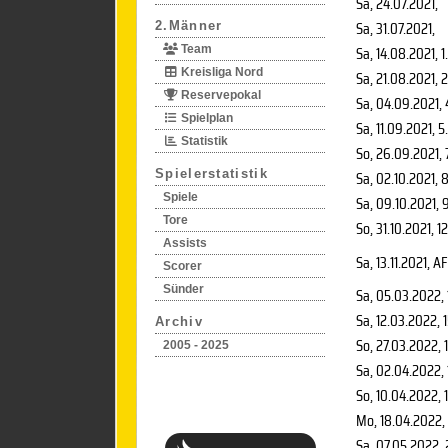
Sa, 24.07.2021
,
Sa, 31.07.2021
,
2.Männer
Sa, 14.08.2021
, 
Team
Kreisliga Nord
Sa, 21.08.2021
, 
Reservepokal
Sa, 04.09.2021
,
Spielplan
Sa, 11.09.2021
, 5
Statistik
So, 26.09.2021
,
Spielerstatistik
Sa, 02.10.2021
, 
Spiele
Sa, 09.10.2021
, 
Tore
So, 31.10.2021
, 1
Assists
Sa, 13.11.2021
, AF
Scorer
Sünder
Sa, 05.03.2022
,
Sa, 12.03.2022
, 
Archiv
So, 27.03.2022
, 
2005 - 2025
Sa, 02.04.2022
,
So, 10.04.2022
, 
Mo, 18.04.2022
,
Sa, 07.05.2022
,