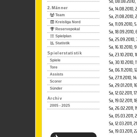
So, 08.08.2010
,
Sa, 14.08.2010
, 
2.Männer
Sa, 21.08.2010
, 
Team
Kreisliga Nord
Sa, 11.09.2010
, 5
Reservepokal
Sa, 18.09.2010
, 
Spielplan
Sa, 25.09.2010
,
Statistik
Sa, 16.10.2010
, 
Spielerstatistik
Sa, 23.10.2010
, 
Spiele
Sa, 30.10.2010
, 
Tore
Sa, 06.11.2010
, 1
Assists
Sa, 27.11.2010
, 1
Scorer
Sa, 29.01.2011
, 1
Sünder
Sa, 12.02.2011
, 1
Archiv
Sa, 19.02.2011
, 1
2005 - 2025
Sa, 26.02.2011
, 
Sa, 05.03.2011
, 
Sa, 12.03.2011
, 2
Sa, 19.03.2011
, 2