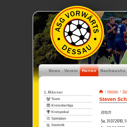
News
Verein
Herren
Nachwuchs
Herren
Spi
1.Männer
Steven Schä
Team
Kreisoberliga
2010/11
Kreispokal
Spielplan
Sa, 31.07.2010
, 1
Statistik