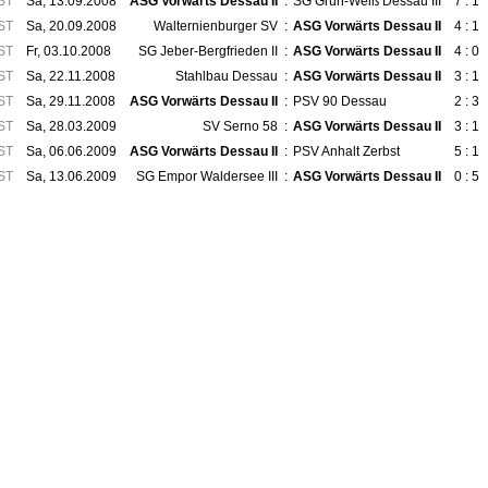
ST
Sa, 13.09.2008
ASG Vorwärts Dessau II
:
SG Grün-Weiß Dessau III
7 : 1
ST
Sa, 20.09.2008
Walternienburger SV
:
ASG Vorwärts Dessau II
4 : 1
ST
Fr, 03.10.2008
SG Jeber-Bergfrieden II
:
ASG Vorwärts Dessau II
4 : 0
ST
Sa, 22.11.2008
Stahlbau Dessau
:
ASG Vorwärts Dessau II
3 : 1
ST
Sa, 29.11.2008
ASG Vorwärts Dessau II
:
PSV 90 Dessau
2 : 3
ST
Sa, 28.03.2009
SV Serno 58
:
ASG Vorwärts Dessau II
3 : 1
ST
Sa, 06.06.2009
ASG Vorwärts Dessau II
:
PSV Anhalt Zerbst
5 : 1
ST
Sa, 13.06.2009
SG Empor Waldersee III
:
ASG Vorwärts Dessau II
0 : 5