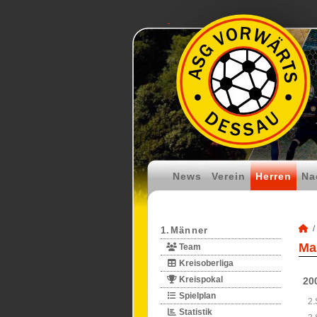
News
Verein
Herren
Na
1.Männer
Mai
Team
Kreisoberliga
Kreispokal
20
Spielplan
2.
Statistik