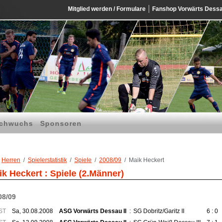
Mitglied werden / Formulare
Fanshop Vorwärts Dess
chwuchs
Sponsoren
Herren
Spielerstatistik
Spiele
2008/09
Maik Heckert
k Heckert : Spiele (2.Männer)
08/09
ST
Sa, 30.08.2008
ASG Vorwärts Dessau II
:
SG Dobritz/Garitz II
6 : 0