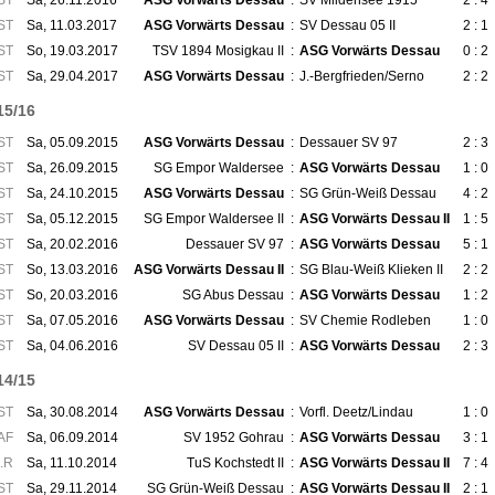
ST
Sa, 26.11.2016
ASG Vorwärts Dessau
:
SV Mildensee 1915
2 : 4
ST
Sa, 11.03.2017
ASG Vorwärts Dessau
:
SV Dessau 05 II
2 : 1
ST
So, 19.03.2017
TSV 1894 Mosigkau II
:
ASG Vorwärts Dessau
0 : 2
ST
Sa, 29.04.2017
ASG Vorwärts Dessau
:
J.-Bergfrieden/Serno
2 : 2
15/16
ST
Sa, 05.09.2015
ASG Vorwärts Dessau
:
Dessauer SV 97
2 : 3
ST
Sa, 26.09.2015
SG Empor Waldersee
:
ASG Vorwärts Dessau
1 : 0
ST
Sa, 24.10.2015
ASG Vorwärts Dessau
:
SG Grün-Weiß Dessau
4 : 2
ST
Sa, 05.12.2015
SG Empor Waldersee II
:
ASG Vorwärts Dessau II
1 : 5
ST
Sa, 20.02.2016
Dessauer SV 97
:
ASG Vorwärts Dessau
5 : 1
ST
So, 13.03.2016
ASG Vorwärts Dessau II
:
SG Blau-Weiß Klieken II
2 : 2
ST
So, 20.03.2016
SG Abus Dessau
:
ASG Vorwärts Dessau
1 : 2
ST
Sa, 07.05.2016
ASG Vorwärts Dessau
:
SV Chemie Rodleben
1 : 0
ST
Sa, 04.06.2016
SV Dessau 05 II
:
ASG Vorwärts Dessau
2 : 3
14/15
ST
Sa, 30.08.2014
ASG Vorwärts Dessau
:
Vorfl. Deetz/Lindau
1 : 0
AF
Sa, 06.09.2014
SV 1952 Gohrau
:
ASG Vorwärts Dessau
3 : 1
.R
Sa, 11.10.2014
TuS Kochstedt II
:
ASG Vorwärts Dessau II
7 : 4
ST
Sa, 29.11.2014
SG Grün-Weiß Dessau
:
ASG Vorwärts Dessau II
2 : 1