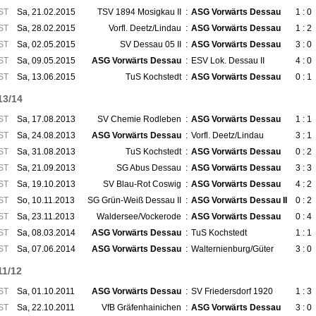
ST
Sa, 21.02.2015
TSV 1894 Mosigkau II
:
ASG Vorwärts Dessau
1 : 0
ST
Sa, 28.02.2015
Vorfl. Deetz/Lindau
:
ASG Vorwärts Dessau
1 : 2
ST
Sa, 02.05.2015
SV Dessau 05 II
:
ASG Vorwärts Dessau
3 : 0
ST
Sa, 09.05.2015
ASG Vorwärts Dessau
:
ESV Lok. Dessau II
4 : 0
ST
Sa, 13.06.2015
TuS Kochstedt
:
ASG Vorwärts Dessau
0 : 1
13/14
ST
Sa, 17.08.2013
SV Chemie Rodleben
:
ASG Vorwärts Dessau
1 : 1
ST
Sa, 24.08.2013
ASG Vorwärts Dessau
:
Vorfl. Deetz/Lindau
3 : 1
ST
Sa, 31.08.2013
TuS Kochstedt
:
ASG Vorwärts Dessau
0 : 2
ST
Sa, 21.09.2013
SG Abus Dessau
:
ASG Vorwärts Dessau
3 : 3
ST
Sa, 19.10.2013
SV Blau-Rot Coswig
:
ASG Vorwärts Dessau
4 : 2
ST
So, 10.11.2013
SG Grün-Weiß Dessau II
:
ASG Vorwärts Dessau II
0 : 2
ST
Sa, 23.11.2013
Waldersee/Vockerode
:
ASG Vorwärts Dessau
0 : 4
ST
Sa, 08.03.2014
ASG Vorwärts Dessau
:
TuS Kochstedt
1 : 1
ST
Sa, 07.06.2014
ASG Vorwärts Dessau
:
Walternienburg/Güter
3 : 0
11/12
ST
Sa, 01.10.2011
ASG Vorwärts Dessau
:
SV Friedersdorf 1920
1 : 3
ST
Sa, 22.10.2011
VfB Gräfenhainichen
:
ASG Vorwärts Dessau
3 : 0