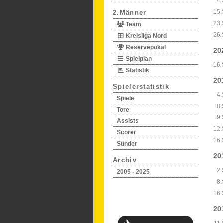
4.
15.
2.Männer
23.
Team
26.
Kreisliga Nord
Reservepokal
20
Spielplan
16.
Statistik
20
Spielerstatistik
4.
Spiele
8.
Tore
9.
Assists
12.
Scorer
16.
Sünder
20
Archiv
2.
2005 - 2025
8.
16.
20