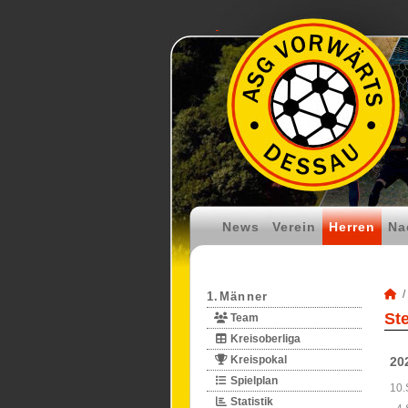
News
Verein
Herren
Na
1.Männer
St
Team
Kreisoberliga
Kreispokal
20
Spielplan
10.
Statistik