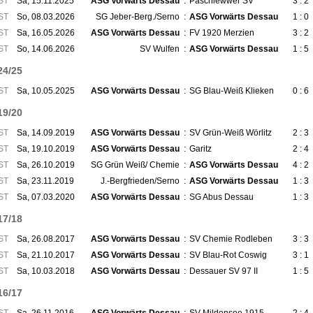
ST
Sa, 15.11.2025
ASG Vorwärts Dessau
:
Paschlewwer SV
3 : 2
ST
So, 08.03.2026
SG Jeber-Berg./Serno
:
ASG Vorwärts Dessau
1 : 0
ST
Sa, 16.05.2026
ASG Vorwärts Dessau
:
FV 1920 Merzien
3 : 2
ST
So, 14.06.2026
SV Wulfen
:
ASG Vorwärts Dessau
1 : 5
24/25
ST
Sa, 10.05.2025
ASG Vorwärts Dessau
:
SG Blau-Weiß Klieken
0 : 6
19/20
ST
Sa, 14.09.2019
ASG Vorwärts Dessau
:
SV Grün-Weiß Wörlitz
2 : 3
ST
Sa, 19.10.2019
ASG Vorwärts Dessau
:
Garitz
2 : 4
ST
Sa, 26.10.2019
SG Grün Weiß/ Chemie
:
ASG Vorwärts Dessau
4 : 2
ST
Sa, 23.11.2019
J.-Bergfrieden/Serno
:
ASG Vorwärts Dessau
1 : 3
ST
Sa, 07.03.2020
ASG Vorwärts Dessau
:
SG Abus Dessau
1 : 3
17/18
ST
Sa, 26.08.2017
ASG Vorwärts Dessau
:
SV Chemie Rodleben
3 : 3
ST
Sa, 21.10.2017
ASG Vorwärts Dessau
:
SV Blau-Rot Coswig
3 : 1
ST
Sa, 10.03.2018
ASG Vorwärts Dessau
:
Dessauer SV 97 II
1 : 5
16/17