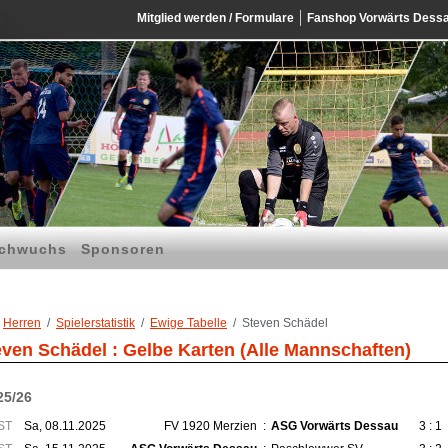
Mitglied werden / Formulare
Fanshop Vorwärts Dess
chwuchs
Sponsoren
Herren
Spielerstatistik
Ewige Tabelle
Steven Schädel
even Schädel : Gelbe Karten (Alle Mannschaften)
25/26
ST
Sa, 08.11.2025
FV 1920 Merzien
:
ASG Vorwärts Dessau
3 : 1