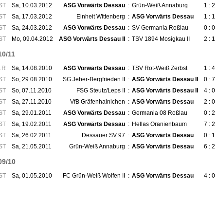
ST
Sa, 10.03.2012
ASG Vorwärts Dessau
:
Grün-Weiß Annaburg
1 : 2
ST
Sa, 17.03.2012
Einheit Wittenberg
:
ASG Vorwärts Dessau
1 : 1
ST
Sa, 24.03.2012
ASG Vorwärts Dessau
:
SV Germania Roßlau
0 : 0
ST
Mo, 09.04.2012
ASG Vorwärts Dessau II
:
TSV 1894 Mosigkau II
2 : 1
10/11
.R
Sa, 14.08.2010
ASG Vorwärts Dessau
:
TSV Rot-Weiß Zerbst
1 : 4
ST
So, 29.08.2010
SG Jeber-Bergfrieden II
:
ASG Vorwärts Dessau II
0 : 7
ST
So, 07.11.2010
FSG Steutz/Leps II
:
ASG Vorwärts Dessau II
4 : 0
ST
Sa, 27.11.2010
VfB Gräfenhainichen
:
ASG Vorwärts Dessau
2 : 0
ST
Sa, 29.01.2011
ASG Vorwärts Dessau
:
Germania 08 Roßlau
0 : 2
ST
Sa, 19.02.2011
ASG Vorwärts Dessau
:
Hellas Oranienbaum
7 : 2
ST
Sa, 26.02.2011
Dessauer SV 97
:
ASG Vorwärts Dessau
0 : 1
ST
Sa, 21.05.2011
Grün-Weiß Annaburg
:
ASG Vorwärts Dessau
6 : 2
09/10
ST
Sa, 01.05.2010
FC Grün-Weiß Wolfen II
:
ASG Vorwärts Dessau
4 : 0