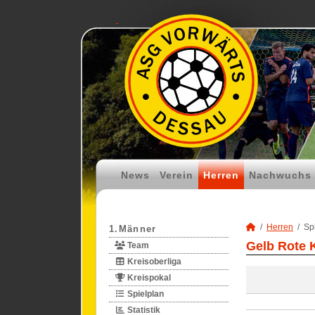
News
Verein
Herren
Nachwuchs
Herren
Spi
1.Männer
Gelb Rote 
Team
Kreisoberliga
Kreispokal
Spielplan
Statistik