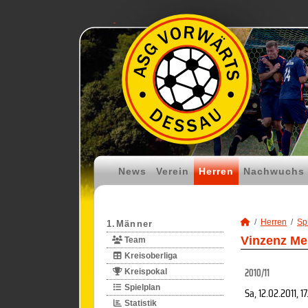
News
Verein
Herren
Nachwuchs
Herren
Spi
1.Männer
Vinzenz Me
Team
Kreisoberliga
2010/11
Kreispokal
Spielplan
Sa, 12.02.2011
, 1
Statistik