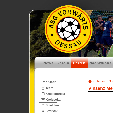
News
Verein
Herren
Nachwuchs
Herren
Spi
1.Männer
Vinzenz Mer
Team
Kreisoberliga
Kreispokal
Spielplan
Statistik