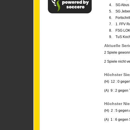
4.
SG Abus 
5.
SG Jeber
6.
Fortschrit
7.
1. FFV R
8.
FSG LOK 
9.
TuS Kochs
Aktuelle Seri
2 Spiele gewon
2 Spiele nicht v
Höchster Sie
(H) 12 : 0 gege
(A) 9 : 2 gegen 
Höchster Nie
(H) 2 : 5 gegen
(A) 1 : 6 gege