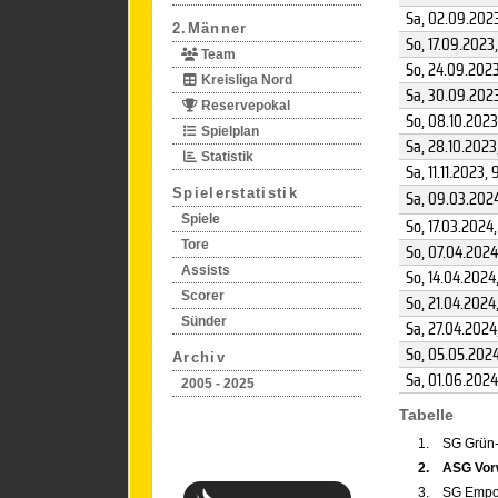
Sa, 02.09.202
2.Männer
So, 17.09.2023
Team
So, 24.09.202
Kreisliga Nord
Sa, 30.09.202
Reservepokal
So, 08.10.2023
Spielplan
Sa, 28.10.2023
Statistik
Sa, 11.11.2023
, 
Spielerstatistik
Sa, 09.03.202
Spiele
So, 17.03.2024
,
Tore
So, 07.04.2024
Assists
So, 14.04.2024
Scorer
So, 21.04.2024
Sünder
Sa, 27.04.2024
So, 05.05.202
Archiv
Sa, 01.06.2024
2005 - 2025
Tabelle
1.
SG Grün
2.
ASG Vor
3.
SG Empor