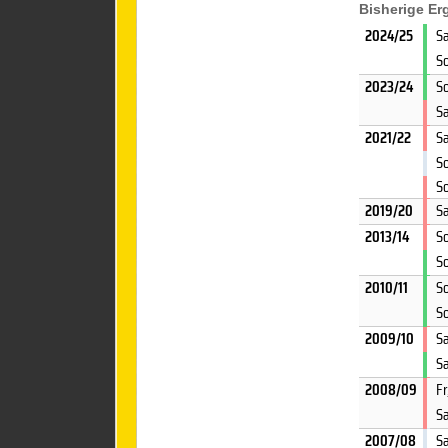
Bisherige E
2024/25
S
So
2023/24
So
S
2021/22
Sa
So
S
2019/20
Sa
2013/14
So
So
2010/11
So
So
2009/10
Sa
Sa
2008/09
Fr
S
2007/08
Sa