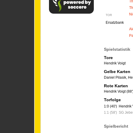
T
Th
Ni
TOR
Ersatzbank
Al
Pa
Spielstatistik
Tore
Hendrik Voigt
Gelbe Karten
Daniel Pilasik
,
Hen
Rote Karten
Hendrik Voigt (88'
Torfolge
1:0 (40')
Hendrik 
1:1 (58')
SG Jeber
Spielbericht