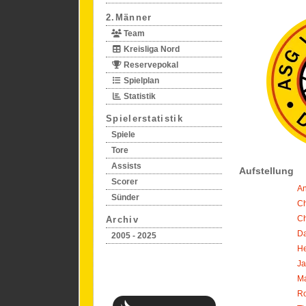
2.Männer
Team
Kreisliga Nord
Reservepokal
Spielplan
Statistik
Spielerstatistik
Spiele
Tore
Assists
Aufstellung
Scorer
An
Sünder
Ch
Ch
Archiv
Da
2005 - 2025
He
Ja
Ma
Ro