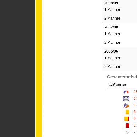
2008/09
1.Männer
2.Männer
2007/08
1.Männer
2.Männer
2005/06
1.Männer
2.Männer
Gesamtstatist
1.Männer
1
1
1
8
0
1
S
7