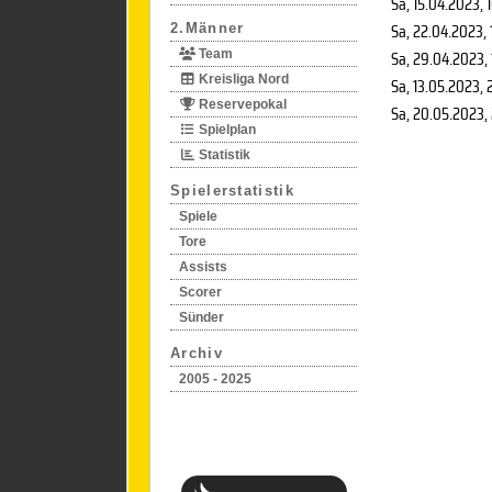
Sa, 15.04.2023
, 
Sa, 22.04.2023
,
2.Männer
Sa, 29.04.2023
,
Team
Kreisliga Nord
Sa, 13.05.2023
, 
Reservepokal
Sa, 20.05.2023
,
Spielplan
Statistik
Spielerstatistik
Spiele
Tore
Assists
Scorer
Sünder
Archiv
2005 - 2025