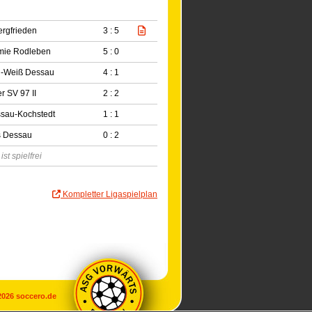
ergfrieden
3 : 5
mie Rodleben
5 : 0
-Weiß Dessau
4 : 1
r SV 97 II
2 : 2
sau-Kochstedt
1 : 1
 Dessau
0 : 2
st spielfrei
Kompletter Ligaspielplan
2026
soccero.de