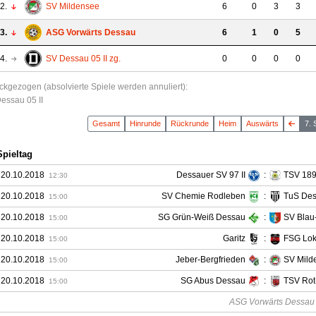
2.
SV Mildensee
6
0
3
3
3.
ASG Vorwärts Dessau
6
1
0
5
4.
SV Dessau 05 II
zg.
0
0
0
0
ckgezogen (absolvierte Spiele werden annuliert)
:
essau 05 II
Gesamt
Hin
runde
Rück
runde
Heim
Auswärts
7. 
Spieltag
 20.10.2018
Dessauer SV 97 II
:
TSV 189
12:30
 20.10.2018
SV Chemie Rodleben
:
TuS Des
15:00
 20.10.2018
SG Grün-Weiß Dessau
:
SV Blau
15:00
 20.10.2018
Garitz
:
FSG Lok
15:00
 20.10.2018
Jeber-Bergfrieden
:
SV Mild
15:00
 20.10.2018
SG Abus Dessau
:
TSV Rot-
15:00
ASG Vorwärts Dessau is