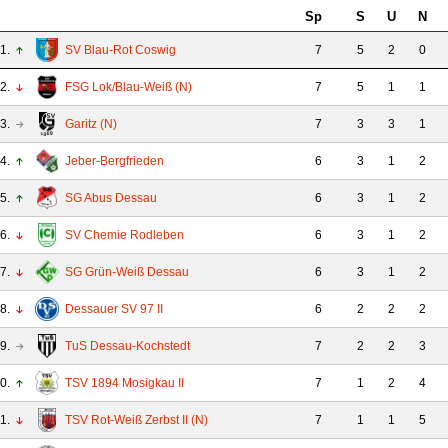
Sp
S
U
N
1.
SV Blau-Rot Coswig
7
5
2
0
2.
FSG Lok/Blau-Weiß (N)
7
5
1
1
3.
Garitz (N)
7
3
3
1
4.
Jeber-Bergfrieden
6
3
1
2
5.
SG Abus Dessau
6
3
1
2
6.
SV Chemie Rodleben
6
3
1
2
7.
SG Grün-Weiß Dessau
6
3
1
2
8.
Dessauer SV 97 II
6
2
2
2
9.
TuS Dessau-Kochstedt
7
2
2
3
0.
TSV 1894 Mosigkau II
7
1
2
4
1.
TSV Rot-Weiß Zerbst II (N)
7
1
1
5