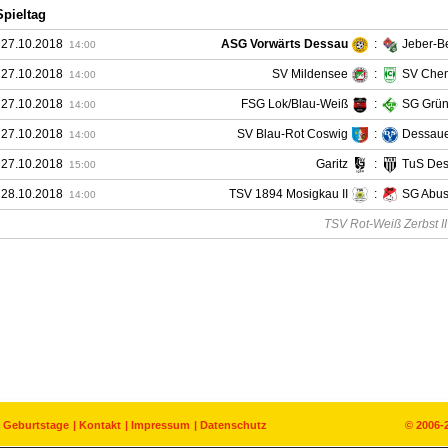
Spieltag
 27.10.2018
ASG Vorwärts Dessau
:
Jeber-B
14:00
 27.10.2018
SV Mildensee
:
SV Che
14:00
 27.10.2018
FSG Lok/Blau-Weiß
:
SG Grün
14:00
 27.10.2018
SV Blau-Rot Coswig
:
Dessaue
14:00
 27.10.2018
Garitz
:
TuS Des
15:00
 28.10.2018
TSV 1894 Mosigkau II
:
SG Abus
14:00
TSV Rot-Weiß Zerbst II i
Geburtstage
Kontakt
Impressum
Datenschutz
© 2006-