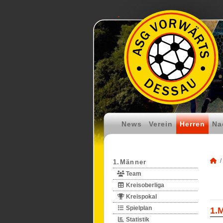
News
Verein
Herren
Na
1.Männer
Team
Kreisoberliga
Kreispokal
Spielplan
1.
Statistik