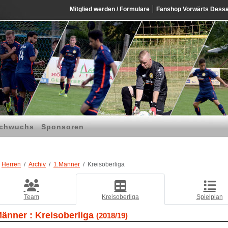
Mitglied werden / Formulare
Fanshop Vorwärts Dess
chwuchs
Sponsoren
Herren
Archiv
1.Männer
Kreisoberliga
Team
Kreisoberliga
Spielplan
Männer :
Kreisoberliga
(2018/19)