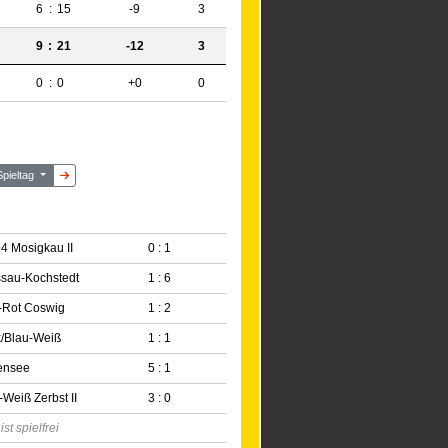
6
:
15
-9
3
9
:
21
-12
3
0
:
0
+0
0
Spieltag
4 Mosigkau II
0 : 1
sau-Kochstedt
1 : 6
-Rot Coswig
1 : 2
/Blau-Weiß
1 : 1
ensee
5 : 1
Weiß Zerbst II
3 : 0
t spielfrei