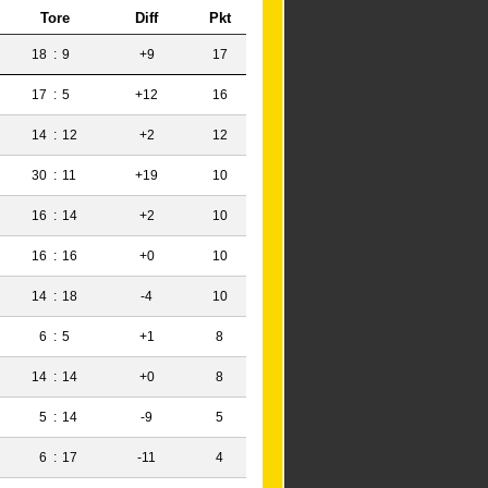
Tore
Diff
Pkt
18
:
9
+9
17
17
:
5
+12
16
14
:
12
+2
12
30
:
11
+19
10
16
:
14
+2
10
16
:
16
+0
10
14
:
18
-4
10
6
:
5
+1
8
14
:
14
+0
8
5
:
14
-9
5
6
:
17
-11
4