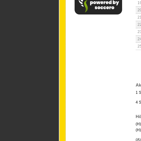
1
2
2
2
2
2
2
Ak
1 
4 S
Hö
(H)
(H
(A