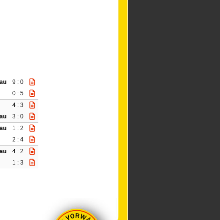
au
9 : 0
0 : 5
4 : 3
au
3 : 0
au
1 : 2
2 : 4
au
4 : 2
1 : 3