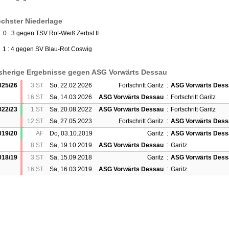
chster Niederlage
 0 : 3 gegen TSV Rot-Weiß Zerbst II
) 1 : 4 gegen SV Blau-Rot Coswig
sherige Ergebnisse gegen ASG Vorwärts Dessau
025/26
3.ST
So, 22.02.2026
Fortschritt Garitz
:
ASG Vorwärts Dess
16.ST
Sa, 14.03.2026
ASG Vorwärts Dessau
:
Fortschritt Garitz
022/23
1.ST
Sa, 20.08.2022
ASG Vorwärts Dessau
:
Fortschritt Garitz
12.ST
Sa, 27.05.2023
Fortschritt Garitz
:
ASG Vorwärts Dess
019/20
AF
Do, 03.10.2019
Garitz
:
ASG Vorwärts Dess
8.ST
Sa, 19.10.2019
ASG Vorwärts Dessau
:
Garitz
018/19
3.ST
Sa, 15.09.2018
Garitz
:
ASG Vorwärts Dess
16.ST
Sa, 16.03.2019
ASG Vorwärts Dessau
:
Garitz