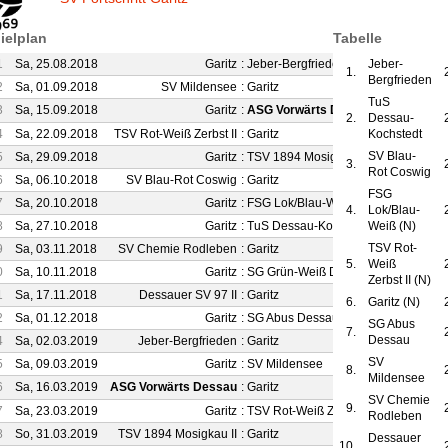
ielplan
Tabelle
1
Sa, 25.08.2018
Garitz
:
Jeber-Bergfrieden
Jeber-
3 : 2
1.
Bergfrieden
2
Sa, 01.09.2018
SV Mildensee
:
Garitz
1 : 1
TuS
3
Sa, 15.09.2018
Garitz
:
ASG Vorwärts Dessau
4 : 2
2.
Dessau-
4
Sa, 22.09.2018
TSV Rot-Weiß Zerbst II
:
Garitz
Kochstedt
2 : 2
SV Blau-
5
Sa, 29.09.2018
Garitz
:
TSV 1894 Mosigkau II
2 : 0
3.
Rot Coswig
6
Sa, 06.10.2018
SV Blau-Rot Coswig
:
Garitz
4 : 1
FSG
7
Sa, 20.10.2018
Garitz
:
FSG Lok/Blau-Weiß
1 : 1
4.
Lok/Blau-
8
Sa, 27.10.2018
Garitz
:
TuS Dessau-Kochstedt
Weiß (N)
1 : 1
TSV Rot-
9
Sa, 03.11.2018
SV Chemie Rodleben
:
Garitz
0 : 4
5.
Weiß
0
Sa, 10.11.2018
Garitz
:
SG Grün-Weiß Dessau
6 : 1
Zerbst II (N)
1
Sa, 17.11.2018
Dessauer SV 97 II
:
Garitz
1 : 2
6.
Garitz (N)
2
Sa, 01.12.2018
Garitz
:
SG Abus Dessau
1 : 2
SG Abus
7.
Dessau
4
Sa, 02.03.2019
Jeber-Bergfrieden
:
Garitz
1 : 2
SV
5
Sa, 09.03.2019
Garitz
:
SV Mildensee
1 : 2
8.
Mildensee
6
Sa, 16.03.2019
ASG Vorwärts Dessau
:
Garitz
1 : 3
SV Chemie
9.
7
Sa, 23.03.2019
Garitz
:
TSV Rot-Weiß Zerbst II
0 : 3
Rodleben
8
So, 31.03.2019
TSV 1894 Mosigkau II
:
Garitz
2 : 0
Dessauer
10.