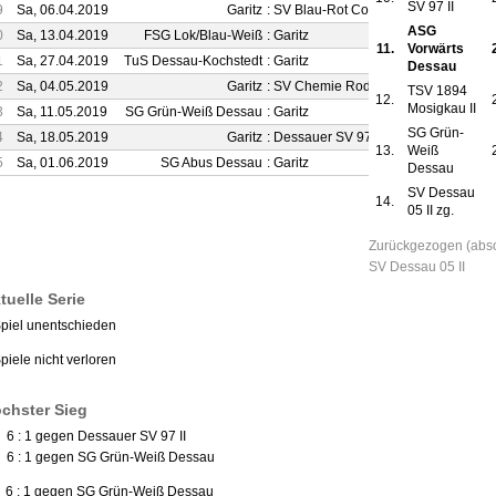
SV 97 II
9
Sa, 06.04.2019
Garitz
:
SV Blau-Rot Coswig
1 : 1
ASG
0
Sa, 13.04.2019
FSG Lok/Blau-Weiß
:
Garitz
4 : 3
11.
Vorwärts
1
Sa, 27.04.2019
TuS Dessau-Kochstedt
:
Garitz
3 : 2
Dessau
2
Sa, 04.05.2019
Garitz
:
SV Chemie Rodleben
5 : 1
TSV 1894
12.
Mosigkau II
3
Sa, 11.05.2019
SG Grün-Weiß Dessau
:
Garitz
1 : 6
SG Grün-
4
Sa, 18.05.2019
Garitz
:
Dessauer SV 97 II
6 : 1
13.
Weiß
5
Sa, 01.06.2019
SG Abus Dessau
:
Garitz
2 : 2
Dessau
SV Dessau
14.
05 II
zg.
Zurückgezogen (absol
SV Dessau 05 II
tuelle Serie
Spiel unentschieden
piele nicht verloren
chster Sieg
 6 : 1 gegen Dessauer SV 97 II
) 6 : 1 gegen SG Grün-Weiß Dessau
) 6 : 1 gegen SG Grün-Weiß Dessau