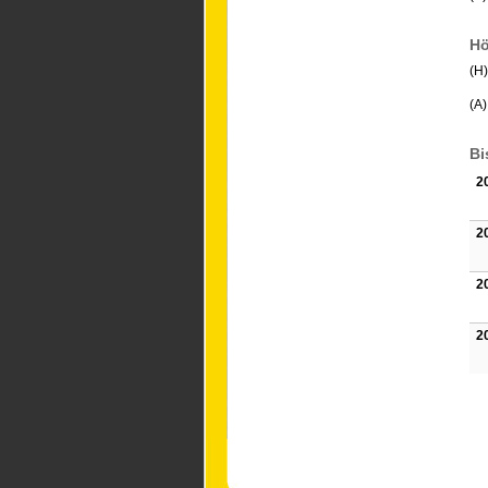
Hö
(H)
(A
Bi
2
2
2
2