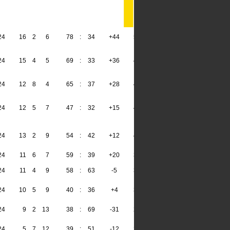
24
16
2
6
78
:
34
+44
50
24
15
4
5
69
:
33
+36
49
24
12
8
4
65
:
37
+28
44
24
12
5
7
47
:
32
+15
41
24
13
2
9
54
:
42
+12
41
24
11
6
7
59
:
39
+20
39
24
11
4
9
58
:
63
-5
37
24
10
5
9
40
:
36
+4
35
24
9
2
13
38
:
69
-31
29
24
5
7
12
39
:
51
-12
22