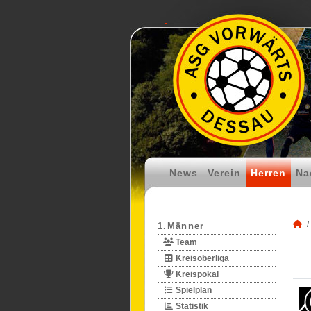
News
Verein
Herren
Na
1.Männer
Team
Kreisoberliga
Kreispokal
Spielplan
Statistik