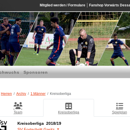
Mitglied werden / Formulare
Fanshop Vorwärts Dess
chwuchs
Sponsoren
Herren
Archiv
1.Männer
Kreisoberliga
Team
Kreisoberliga
Spielplan
Kreisoberliga 2018/19
SV Fortschritt Garitz