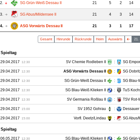
2.
SG Grün-Weiß Dessau II
21
5
2
14
3.
SG Abus/Mildensee II
21
4
3
14
4.
ASG Vorwärts Dessau II
21
3
1
17
Gesamt
Hin
runde
Rück
runde
Heim
Auswärts
21.
 Spieltag
 29.04.2017
SV Chemie Rodleben II
:
SG Empor
12:30
 29.04.2017
ASG Vorwärts Dessau II
:
SG Dobrit
12:30
 29.04.2017
SG Grün-Weiß Dessau II
:
SG Blau-
12:30
 29.04.2017
SG Blau-Weiß Klieken II
:
TuS Kochs
12:30
 29.04.2017
SV Germania Roßlau II
:
TSV Rot-W
12:30
 29.04.2017
SV 1952 Gohrau
:
Dessauer 
15:00
 29.04.2017
Vorfl. Deetz/Lindau
:
SG Abus/M
15:00
 Spieltag
 06.05.2017
SG Blau-Weiß Klieken II
:
SG Grün-W
12:30