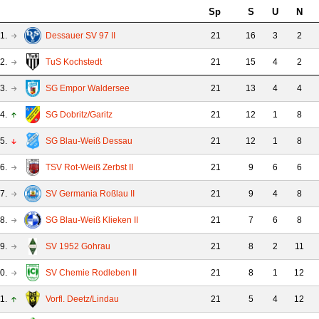
Sp
S
U
N
1.
Dessauer SV 97 II
21
16
3
2
2.
TuS Kochstedt
21
15
4
2
3.
SG Empor Waldersee
21
13
4
4
4.
SG Dobritz/Garitz
21
12
1
8
5.
SG Blau-Weiß Dessau
21
12
1
8
6.
TSV Rot-Weiß Zerbst II
21
9
6
6
7.
SV Germania Roßlau II
21
9
4
8
8.
SG Blau-Weiß Klieken II
21
7
6
8
9.
SV 1952 Gohrau
21
8
2
11
0.
SV Chemie Rodleben II
21
8
1
12
1.
Vorfl. Deetz/Lindau
21
5
4
12