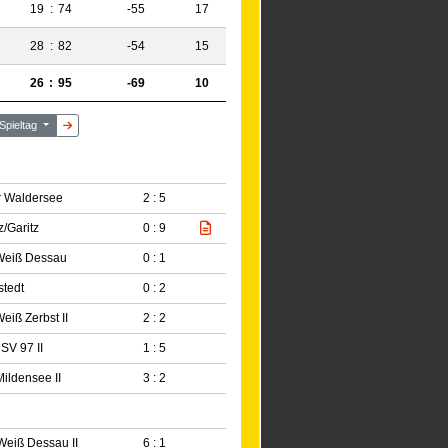
19
:
74
-55
17
28
:
82
-54
15
26
:
95
-69
10
 Spieltag
 Waldersee
2 : 5
z/Garitz
0 : 9
Weiß Dessau
0 : 1
tedt
0 : 2
eiß Zerbst II
2 : 2
SV 97 II
1 : 5
ildensee II
3 : 2
eiß Dessau II
6 : 1