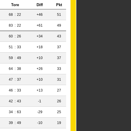
Tore
Diff
Pkt
68
:
22
+46
51
83
:
22
+61
49
60
:
26
+34
43
51
:
33
+18
37
59
:
49
+10
37
64
:
38
+26
33
47
:
37
+10
31
46
:
33
+13
27
42
:
43
-1
26
34
:
63
-29
25
39
:
49
-10
19