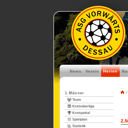
News
Verein
Herren
Na
1.Männer
Team
Kreisoberliga
Kreispokal
Spielplan
2.
Statistik