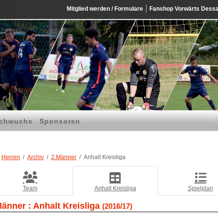
Mitglied werden / Formulare
Fanshop Vorwärts Dess
chwuchs
Sponsoren
Herren
Archiv
2.Männer
Anhalt Kreisliga
Team
Anhalt Kreisliga
Spielplan
Männer :
Anhalt Kreisliga
(2016/17)