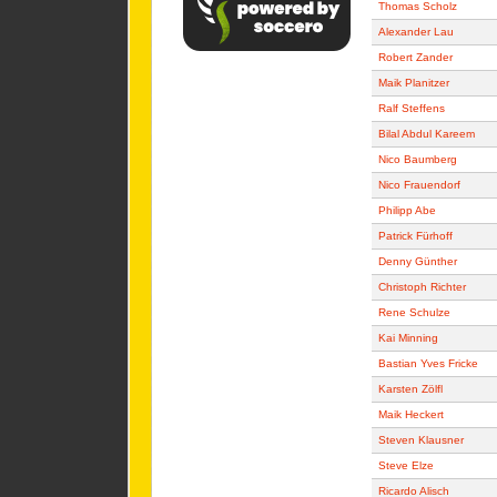
Thomas Scholz
Alexander Lau
Robert Zander
Maik Planitzer
Ralf Steffens
Bilal Abdul Kareem
Nico Baumberg
Nico Frauendorf
Philipp Abe
Patrick Fürhoff
Denny Günther
Christoph Richter
Rene Schulze
Kai Minning
Bastian Yves Fricke
Karsten Zölfl
Maik Heckert
Steven Klausner
Steve Elze
Ricardo Alisch