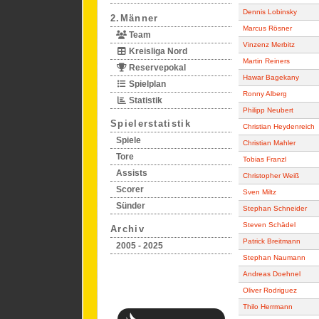
Dennis Lobinsky
2.Männer
Marcus Rösner
Team
Vinzenz Merbitz
Kreisliga Nord
Martin Reiners
Reservepokal
Hawar Bagekany
Spielplan
Ronny Alberg
Statistik
Philipp Neubert
Spielerstatistik
Christian Heydenreich
Spiele
Christian Mahler
Tore
Tobias Franzl
Assists
Christopher Weiß
Scorer
Sven Miltz
Sünder
Stephan Schneider
Steven Schädel
Archiv
Patrick Breitmann
2005 - 2025
Stephan Naumann
Andreas Doehnel
Oliver Rodriguez
Thilo Herrmann