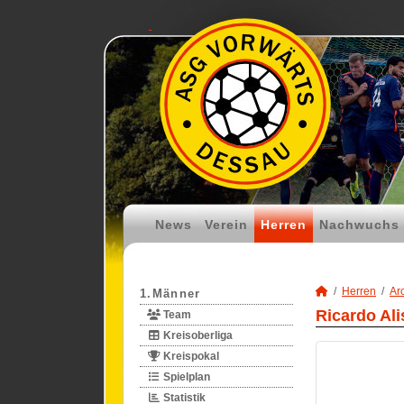
News
Verein
Herren
Nachwuchs
Herren
Ar
1.Männer
Ricardo Al
Team
Kreisoberliga
Kreispokal
Spielplan
Statistik