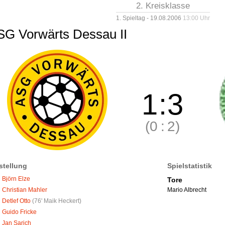
2. Kreisklasse
1. Spieltag - 19.08.2006
13:00 Uhr
SG Vorwärts Dessau II
1
:
3
(0
:
2)
stellung
Spielstatistik
Björn Elze
Tore
Mario Albrecht
Christian Mahler
Detlef Otto
(
76' Maik Heckert
)
Guido Fricke
Jan Sarich