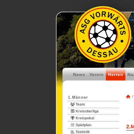
News
Verein
Herren
Na
1.Männer
Team
Kreisoberliga
Kreispokal
Spielplan
2.
Statistik