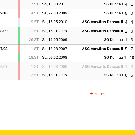
4 : 1
17.ST
So, 13.03.2011
SG Kühnau
5 : 0
9/10
4.ST
Sa, 29.08.2009
SG Kühnau
4 : 4
19.ST
Sa, 15.05.2010
ASG Vorwärts Dessau II
2 : 0
8/09
11.ST
Sa, 15.11.2008
ASG Vorwärts Dessau II
1 : 3
26.ST
Sa, 16.05.2009
SG Kühnau
5 : 7
7/08
1.ST
Sa, 18.08.2007
ASG Vorwärts Dessau II
1 : 10
18.ST
Sa, 09.02.2008
SG Kühnau
1 : 3
6/07
1.ST
Sa, 19.08.2006
ASG Vorwärts Dessau II
6 : 5
12.ST
Sa, 18.11.2006
SG Kühnau
Zurück