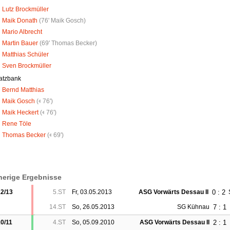
Lutz Brockmüller
Maik Donath
(
76' Maik Gosch
)
Mario Albrecht
Martin Bauer
(
69' Thomas Becker
)
Matthias Schüler
Sven Brockmüller
atzbank
Bernd Matthias
Maik Gosch
(
76')
Maik Heckert
(
76')
Rene Töle
Thomas Becker
(
69')
herige Ergebnisse
0 : 2
2/13
5.ST
Fr, 03.05.2013
ASG Vorwärts Dessau II
7 : 1
14.ST
So, 26.05.2013
SG Kühnau
2 : 1
0/11
4.ST
So, 05.09.2010
ASG Vorwärts Dessau II