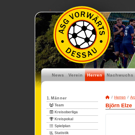
News
Verein
Herren
Nachwuchs
Herren
Ar
1.Männer
Björn Elze
Team
Kreisoberliga
Kreispokal
Spielplan
Statistik