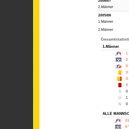
2006/07
2.Männer
2005/06
1.Männer
2.Männer
Gesamtstatist
1.Männer
1
0
0
0
0
0
S
0
U
1
N
0
ALLE MANNS
2
0