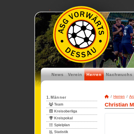
News
Verein
Herren
Nachwuchs
Herren
Ar
1.Männer
Christian M
Team
Kreisoberliga
Kreispokal
Spielplan
Statistik