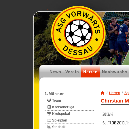
News
Verein
Herren
Nachwuchs
Herren
Spi
1.Männer
Christian 
Team
Kreisoberliga
2013/14
Kreispokal
Spielplan
Sa, 17.08.2013
, 1
Statistik