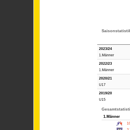
Saisonstatisti
2023/24
1.Männer
2022/23
1.Männer
2020/21
U17
2019/20
U15
Gesamtstatist
1.Männer
1
2