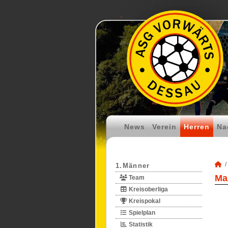
News
Verein
Herren
Na
1.Männer
Ma
Team
Kreisoberliga
Kreispokal
Spielplan
Statistik