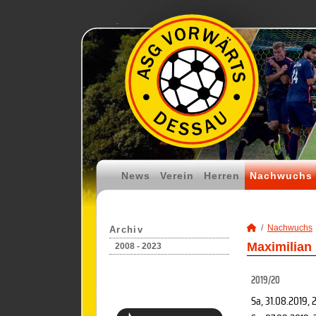
News
Verein
Herren
Nachwuchs
Nachwuchs
Archiv
Maximilian
2008 - 2023
2019/20
Sa, 31.08.2019
, 