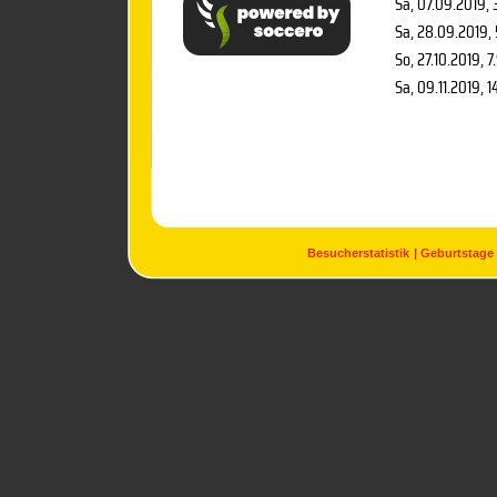
Sa, 07.09.2019
, 
Sa, 28.09.2019
,
So, 27.10.2019
, 7
Sa, 09.11.2019
, 1
Besucherstatistik
Geburtstage