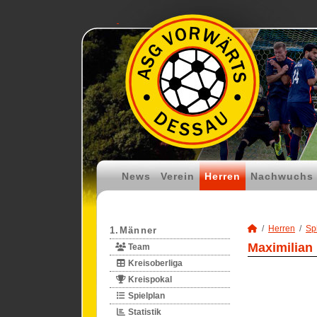
News
Verein
Herren
Nachwuchs
Herren
Spi
1.Männer
Maximilian
Team
Kreisoberliga
Kreispokal
Spielplan
Statistik