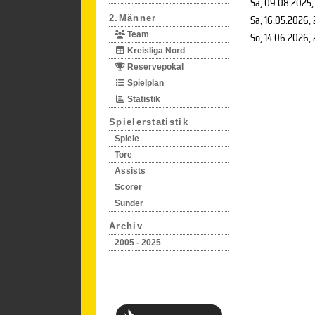
Sa, 09.08.2025
,
Sa, 16.05.2026
,
2.Männer
So, 14.06.2026
,
Team
Kreisliga Nord
Reservepokal
Spielplan
Statistik
Spielerstatistik
Spiele
Tore
Assists
Scorer
Sünder
Archiv
2005 - 2025