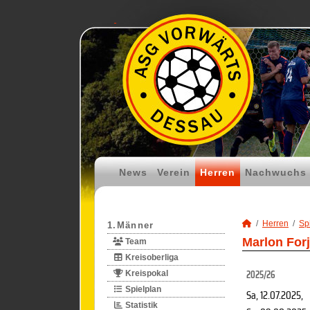
News
Verein
Herren
Nachwuchs
Herren
Spi
1.Männer
Marlon Forj
Team
Kreisoberliga
2025/26
Kreispokal
Spielplan
Sa, 12.07.2025
,
Statistik