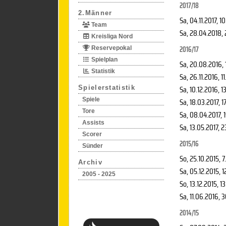
2017/18
2.Männer
Sa, 04.11.2017
, 1
Team
Sa, 28.04.2018
,
Kreisliga Nord
2016/17
Reservepokal
Spielplan
Sa, 20.08.2016
,
Statistik
Sa, 26.11.2016
, 1
Sa, 10.12.2016
, 1
Spielerstatistik
Spiele
Sa, 18.03.2017
, 1
Tore
Sa, 08.04.2017
, 
Assists
Sa, 13.05.2017
, 2
Scorer
2015/16
Sünder
So, 25.10.2015
, 7
Archiv
Sa, 05.12.2015
, 
2005 - 2025
So, 13.12.2015
, 1
Sa, 11.06.2016
, 
2014/15