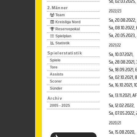
So, 02.03.2025
,
2.Männer
2022/23
Team
Sa, 20.08.2022
,
Kreisliga Nord
Sa, 08.10.2022
,
Reservepokal
Sa, 20.05.2023
,
Spielplan
Statistik
2021/22
Sa, 10.07.2021
,
Spielerstatistik
Spiele
Sa, 28.08.2021
,
Tore
Sa, 18.09.2021
, 
Assists
Sa, 02.10.2021
, 
Scorer
Sa, 16.10.2021
, 1
Sünder
Sa, 13.11.2021
, AF
Archiv
Sa, 12.02.2022
,
2005 - 2025
Sa, 07.05.2022
,
2020/21
Sa, 15.08.2020
,