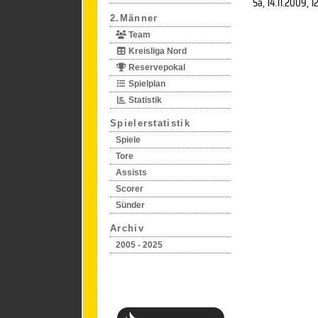
Sa, 14.11.2009
, 1
2.Männer
Team
Kreisliga Nord
Reservepokal
Spielplan
Statistik
Spielerstatistik
Spiele
Tore
Assists
Scorer
Sünder
Archiv
2005 - 2025