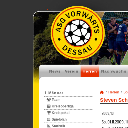
News
Verein
Herren
Nachwuchs
Herren
Spi
1.Männer
Steven Schä
Team
Kreisoberliga
2009/10
Kreispokal
Spielplan
So, 01.11.2009
, 1
Statistik