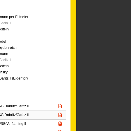
mann per Elfmeter
aritz II
kstein
ädel
eydenreich
umann
aritz II
kstein
insky
aritz II (Eigentor)
SG Dobritz/Garitz II
SG Dobritz/Garitz II
FSG Vorfläming II