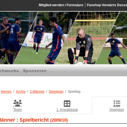
Mitglied werden / Formulare
Fanshop Vorwärts Dess
chwuchs
Sponsoren
Herren
Archiv
2.Männer
Spielplan
Spieltag
Team
1. Kreisklasse
Spielplan
Männer :
Spielbericht
(2009/10)