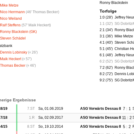
Ronny Blackstein
Mike Metze
Torfolge
Nico Herrmann
(
46' Thomas Becker
)
1:0 (28')
Jeffrey Neu
Nico Weiland
1:1 (32')
SG Dobritz/G
Ralf Steffens
(
57' Maik Heckert
)
2:1 (34')
Ronny Blac
Ronny Blackstein (GK)
3:1 (36')
Mike Metze
Steven Schädel
4:1 (40')
Steven Sch
atzbank
5:1 (45')
Christian H
Dennis Lobinsky
(
26')
6:1 (48')
Jeffrey Ne
Maik Heckert
(
57')
6:2 (52')
SG Dobritz/G
Thomas Becker
(
46')
7:2 (62')
Ronny Blac
8:2 (72')
Dennis Lob
9:2 (75')
SG Dobritz/G
herige Ergebnisse
7 : 1
8/19
7.ST
Sa, 01.06.2019
ASG Vorwärts Dessau II
11 : 2
7/18
1.R
Sa, 02.09.2017
ASG Vorwärts Dessau II
5 : 2
4/15
8.ST
So, 19.10.2014
ASG Vorwärts Dessau II