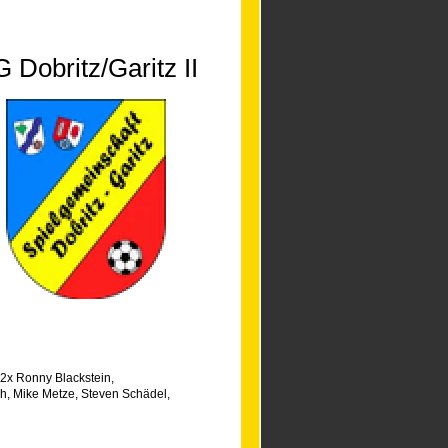
 Dobritz/Garitz II
2x Ronny Blackstein
,
ch
,
Mike Metze
,
Steven Schädel
,