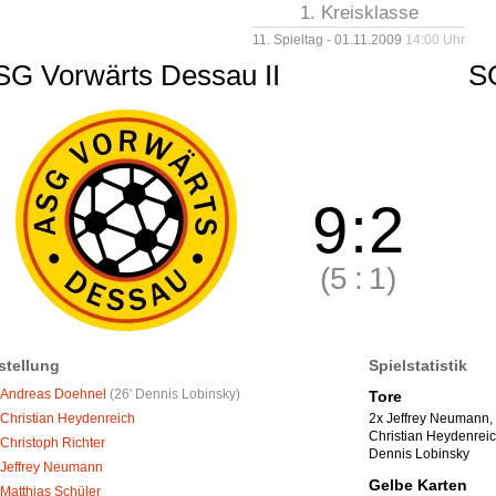
1. Kreisklasse
11. Spieltag - 01.11.2009
14:00 Uhr
SG Vorwärts Dessau II
SG
9
:
2
(5
:
1)
stellung
Spielstatistik
Andreas Doehnel
(
26' Dennis Lobinsky
)
Tore
2x Jeffrey Neumann
,
Christian Heydenreich
Christian Heydenrei
Christoph Richter
Dennis Lobinsky
Jeffrey Neumann
Gelbe Karten
Matthias Schüler