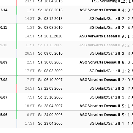
12 : 1
23.ST
Sa, 18.04.2015
FSG Vorfläming II
4 : 0
3/14
1.ST
So, 18.08.2013
ASG Vorwärts Dessau II
2 : 2
14.ST
So, 08.12.2013
SG Dobritz/Garitz II
2 : 4
0/11
1.ST
So, 08.08.2010
SG Dobritz/Garitz II
9 : 1
14.ST
Sa, 20.11.2010
ASG Vorwärts Dessau II
S
9 : 2
9/10
11.ST
So, 01.11.2009
ASG Vorwärts Dessau II
S
3 : 3
26.ST
So, 09.05.2010
SG Dobritz/Garitz II
6 : 0
8/09
2.ST
Sa, 30.08.2008
ASG Vorwärts Dessau II
1 : 2
17.ST
So, 08.03.2009
SG Dobritz/Garitz II
2 : 0
7/08
7.ST
Sa, 06.10.2007
ASG Vorwärts Dessau II
3 : 2
24.ST
Sa, 22.03.2008
SG Dobritz/Garitz II
1 : 2
6/07
7.ST
So, 15.10.2006
SG Dobritz/Garitz II
5 : 1
18.ST
Sa, 28.04.2007
ASG Vorwärts Dessau II
5 : 1
5/06
6.ST
Sa, 24.09.2005
ASG Vorwärts Dessau II
1 : 1
17.ST
So, 23.04.2006
SG Dobritz/Garitz II