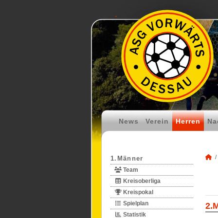
News
Verein
Herren
Na
1.Männer
Team
Kreisoberliga
Kreispokal
Spielplan
2.
Statistik