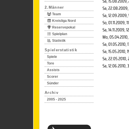
Sa, 15.08.2009
,
Sa, 22.08.2009
,
2.Männer
Sa, 12.09.2009
,
Team
Kreisliga Nord
So, 01.11.2009
, 1
Reservepokal
Sa, 14.11.2009
, 1
Spielplan
Mo, 05.04.2010
,
Statistik
Sa, 01.05.2010
, 
Spielerstatistik
Sa, 15.05.2010
, 
Spiele
Sa, 22.05.2010
, 
Tore
Sa, 12.06.2010
, 
Assists
Scorer
Sünder
Archiv
2005 - 2025