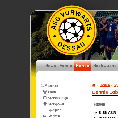
News
Verein
Herren
Nachwuchs
Herren
Spi
1.Männer
Dennis Lobi
Team
Kreisoberliga
2009/10
Kreispokal
Spielplan
Sa, 01.08.2009
,
Statistik