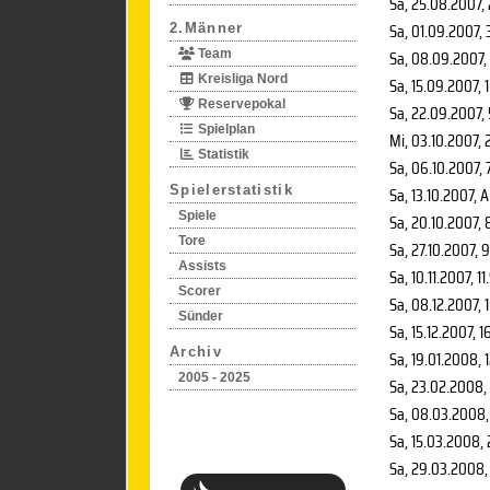
Sa, 25.08.2007
,
Sa, 01.09.2007
, 
2.Männer
Sa, 08.09.2007
,
Team
Kreisliga Nord
Sa, 15.09.2007
, 
Reservepokal
Sa, 22.09.2007
,
Spielplan
Mi, 03.10.2007
, 
Statistik
Sa, 06.10.2007
, 
Spielerstatistik
Sa, 13.10.2007
, 
Spiele
Sa, 20.10.2007
, 
Tore
Sa, 27.10.2007
, 
Assists
Sa, 10.11.2007
, 11
Scorer
Sa, 08.12.2007
, 
Sünder
Sa, 15.12.2007
, 1
Archiv
Sa, 19.01.2008
, 
2005 - 2025
Sa, 23.02.2008
,
Sa, 08.03.2008
Sa, 15.03.2008
,
Sa, 29.03.2008
,