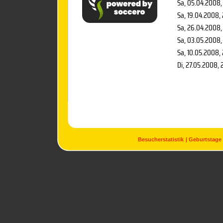
Sa, 05.04.2008
Sa, 19.04.2008
,
Sa, 26.04.2008
Sa, 03.05.2008
,
Sa, 10.05.2008
,
Di, 27.05.2008
, 
Besucherstatistik
Geburtstage