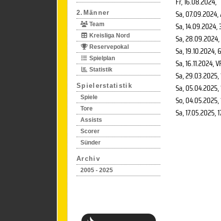
Fr, 16.08.2024
,
Sa, 07.09.2024
,
2.Männer
Sa, 14.09.2024
, 
Team
Kreisliga Nord
Sa, 28.09.2024
,
Reservepokal
Sa, 19.10.2024
, 
Spielplan
Sa, 16.11.2024
, V
Statistik
Sa, 29.03.2025
,
Spielerstatistik
Sa, 05.04.2025
,
Spiele
So, 04.05.2025
,
Tore
Sa, 17.05.2025
, 
Assists
Scorer
Sünder
Archiv
2005 - 2025