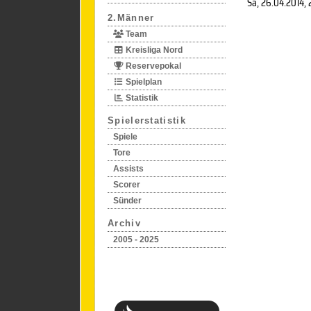
Sa, 26.04.2014
,
2.Männer
Team
Kreisliga Nord
Reservepokal
Spielplan
Statistik
Spielerstatistik
Spiele
Tore
Assists
Scorer
Sünder
Archiv
2005 - 2025