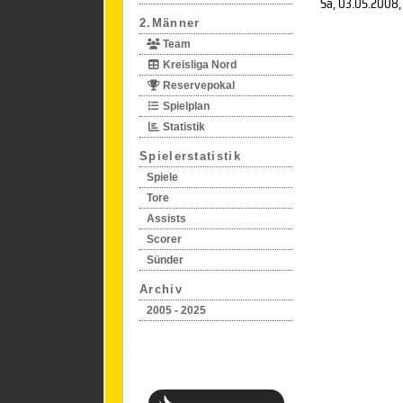
Sa, 03.05.2008
,
2.Männer
Team
Kreisliga Nord
Reservepokal
Spielplan
Statistik
Spielerstatistik
Spiele
Tore
Assists
Scorer
Sünder
Archiv
2005 - 2025