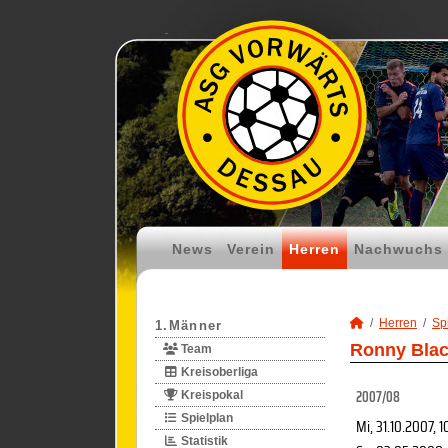
News
Verein
Herren
Nachwuchs
Herren
Spi
1.Männer
Ronny Blac
Team
Kreisoberliga
2007/08
Kreispokal
Spielplan
Mi, 31.10.2007
, 1
Statistik