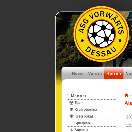
News
Verein
Herren
Na
1.Männer
Al
Team
Kreisoberliga
Kreispokal
20
Spielplan
1.S
Statistik