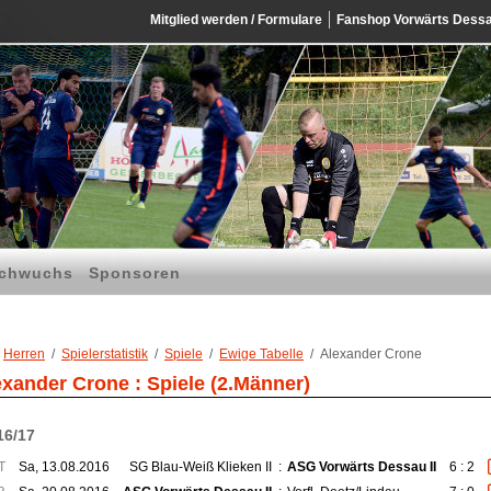
Mitglied werden / Formulare
Fanshop Vorwärts Dess
chwuchs
Sponsoren
Herren
Spielerstatistik
Spiele
Ewige Tabelle
Alexander Crone
exander Crone : Spiele (2.Männer)
16/17
T
Sa, 13.08.2016
SG Blau-Weiß Klieken II
:
ASG Vorwärts Dessau II
6 : 2