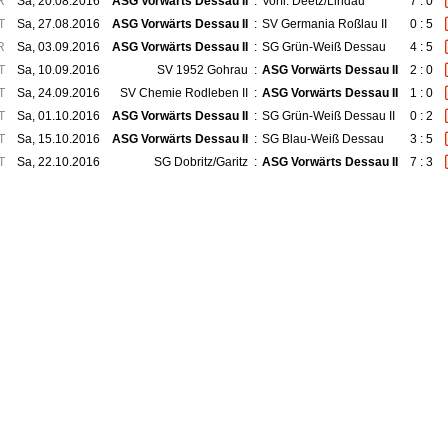
R
Sa, 20.08.2016
ASG Vorwärts Dessau II
:
Vorfl. Deetz/Lindau
7 : 0
T
Sa, 27.08.2016
ASG Vorwärts Dessau II
:
SV Germania Roßlau II
0 : 5
R
Sa, 03.09.2016
ASG Vorwärts Dessau II
:
SG Grün-Weiß Dessau
4 : 5
T
Sa, 10.09.2016
SV 1952 Gohrau
:
ASG Vorwärts Dessau II
2 : 0
T
Sa, 24.09.2016
SV Chemie Rodleben II
:
ASG Vorwärts Dessau II
1 : 0
T
Sa, 01.10.2016
ASG Vorwärts Dessau II
:
SG Grün-Weiß Dessau II
0 : 2
T
Sa, 15.10.2016
ASG Vorwärts Dessau II
:
SG Blau-Weiß Dessau
3 : 5
T
Sa, 22.10.2016
SG Dobritz/Garitz
:
ASG Vorwärts Dessau II
7 : 3