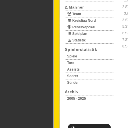
1.
2.S
2.Männer
3.
Team
3.S
Kreisliga Nord
5.S
Reservepokal
6.S
Spielplan
7.S
Statistik
8.S
Spielerstatistik
Spiele
Tore
Assists
Scorer
Sünder
Archiv
2005 - 2025