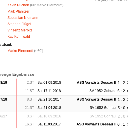
Kevin Puchert
(
60' Marko Biermordt
)
Maik Planitzer
Sebastian Niemann
Stephan Flügel
Vinzenz Merbitz
Kay Kuhnwald
R
atzbank
Marko Biermordt
(
60')
herige Ergebnisse
1 : 2
8/19
2.ST
Sa, 01.09.2018
ASG Vorwärts Dessau II
6 : 2
11.ST
Sa, 17.11.2018
SV 1952 Gohrau
1 : 2
7/18
8.ST
Sa, 21.10.2017
ASG Vorwärts Dessau II
5 : 0
21.ST
Sa, 21.04.2018
SV 1952 Gohrau
2 : 0
6/17
3.ST
Sa, 10.09.2016
SV 1952 Gohrau
0 : 1
16.ST
Sa, 11.03.2017
ASG Vorwärts Dessau II