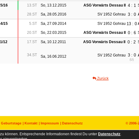
4 : 1
5/16
13.ST
So, 13.12.2015
ASG Vorwärts Dessau II
3 : 0
28.ST
Sa, 28.05.2016
SV 1952 Gohrau
13 : 0
4/15
5.ST
Sa, 27.09.2014
SV 1952 Gohrau
0 : 6
20.ST
So, 22.03.2015
ASG Vorwärts Dessau II
0 : 2
1/12
17.ST
Sa, 10.12.2011
ASG Vorwärts Dessau II
34.ST
3 : 0
SV 1952 Gohrau
Sa, 16.06.2012
(
U
)
Zurück
Geburtstage
Kontakt
Impressum
Datenschutz
© 2006-
zu können. Entsprechende Informationen findest Du unter
Datenschutz
.