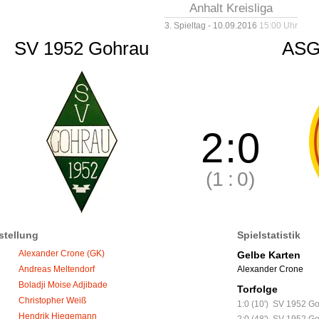
Anhalt Kreisliga
3. Spieltag - 10.09.2016
15:00 Uhr
SV 1952 Gohrau
ASG 
2
:
0
(1
:
0)
stellung
Spielstatistik
Alexander Crone (GK)
Gelbe Karten
Alexander Crone
Andreas Meltendorf
Boladji Moise Adjibade
Torfolge
Christopher Weiß
1:0 (10')
SV 1952 Go
Hendrik Hiegemann
2:0 (48')
SV 1952 Go