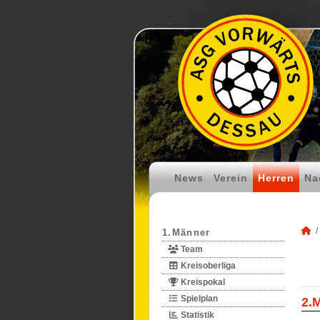
News
Verein
Herren
Na
1.Männer
Team
Kreisoberliga
Kreispokal
Spielplan
2.
Statistik