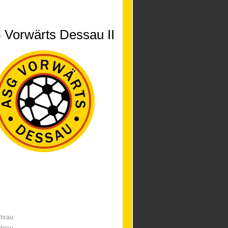
Vorwärts Dessau II
hrau
hrau