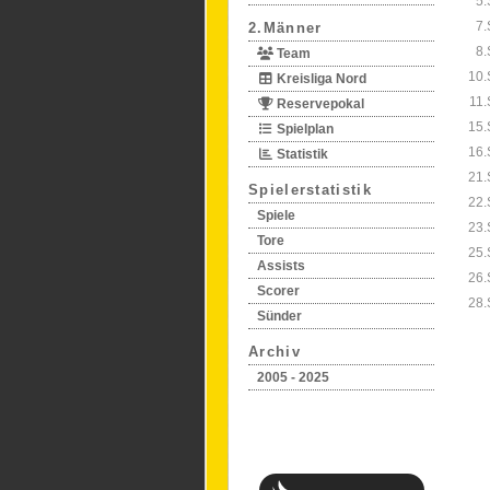
5.
7.
2.Männer
8.
Team
10.
Kreisliga Nord
11.
Reservepokal
15.
Spielplan
16.
Statistik
21.
Spielerstatistik
22.
Spiele
23.
Tore
25.
Assists
26.
Scorer
28.
Sünder
Archiv
2005 - 2025