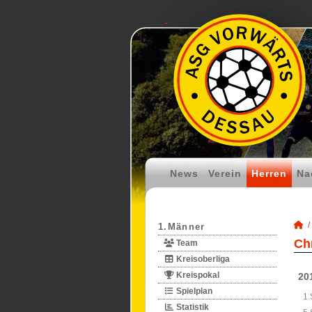
News
Verein
Herren
Na
1.Männer
Chr
Team
Kreisoberliga
Kreispokal
20
Spielplan
1.
Statistik