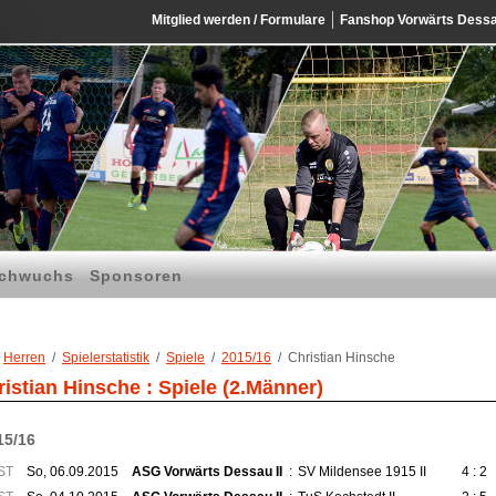
Mitglied werden / Formulare
Fanshop Vorwärts Dess
chwuchs
Sponsoren
Herren
Spielerstatistik
Spiele
2015/16
Christian Hinsche
istian Hinsche : Spiele (2.Männer)
15/16
ST
So, 06.09.2015
ASG Vorwärts Dessau II
:
SV Mildensee 1915 II
4 : 2