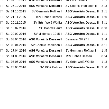
ST
So, 04.10.2015
ASG Vorwärts Dessau II
:
TuS Kochstedt II
2 : 5
ST
So, 25.10.2015
ASG Vorwärts Dessau II
:
SV Chemie Rodleben II
2 : 3
ST
Sa, 31.10.2015
SV Germania Roßlau II
:
ASG Vorwärts Dessau II
2 : 1
ST
Sa, 21.11.2015
TSV Einheit Dessau
:
ASG Vorwärts Dessau II
1 : 0
ST
So, 29.11.2015
SV Grün-Weiß Wörlitz
:
ASG Vorwärts Dessau II
4 : 1
ST
Sa, 13.02.2016
SG Dobritz/Garitz
:
ASG Vorwärts Dessau II
8 : 0
ST
Sa, 20.02.2016
SV Mildensee 1915 II
:
ASG Vorwärts Dessau II
1 : 1
ST
So, 03.04.2016
ASG Vorwärts Dessau II
:
Dessauer SV 97 II
2 : 4
ST
Sa, 09.04.2016
SV Chemie Rodleben II
:
ASG Vorwärts Dessau II
3 : 1
ST
So, 17.04.2016
ASG Vorwärts Dessau II
:
SV Germania Roßlau II
1 : 5
ST
So, 01.05.2016
ASG Vorwärts Dessau II
:
TSV Einheit Dessau
8 : 4
ST
Sa, 07.05.2016
ASG Vorwärts Dessau II
:
SV Grün-Weiß Wörlitz
1 : 3
ST
Sa, 28.05.2016
SV 1952 Gohrau
:
ASG Vorwärts Dessau II
3 : 0