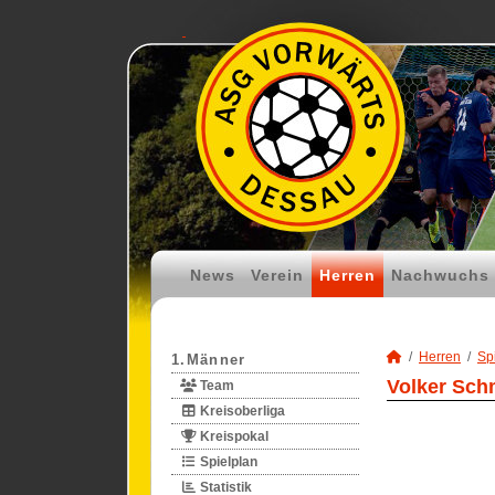
News
Verein
Herren
Nachwuchs
Herren
Spi
1.Männer
Volker Schm
Team
Kreisoberliga
Kreispokal
Spielplan
Statistik