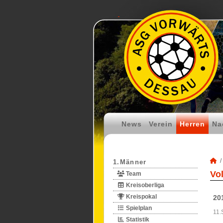
News
Verein
Herren
Na
1.Männer
Vo
Team
Kreisoberliga
Kreispokal
20
Spielplan
11.
Statistik