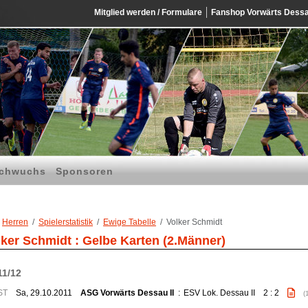
Mitglied werden / Formulare
Fanshop Vorwärts Dess
chwuchs
Sponsoren
Herren
Spielerstatistik
Ewige Tabelle
Volker Schmidt
lker Schmidt : Gelbe Karten (2.Männer)
11/12
ST
Sa, 29.10.2011
ASG Vorwärts Dessau II
:
ESV Lok. Dessau II
2 : 2
(