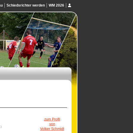
au
Schiedsrichter werden
WM 2026
zum Profil
von
1)
Volker Schmidt