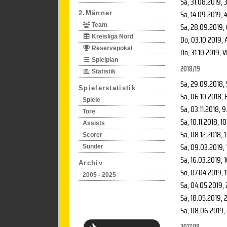
Sa, 31.08.2019
, 
Sa, 14.09.2019
, 
2.Männer
Sa, 28.09.2019
,
Team
Kreisliga Nord
Do, 03.10.2019
, 
Reservepokal
Do, 31.10.2019
, V
Spielplan
2018/19
Statistik
Sa, 29.09.2018
,
Spielerstatistik
Sa, 06.10.2018
, 
Spiele
Sa, 03.11.2018
, 9
Tore
Sa, 10.11.2018
, 1
Assists
Sa, 08.12.2018
, 
Scorer
Sa, 09.03.2019
,
Sünder
Sa, 16.03.2019
, 
Archiv
So, 07.04.2019
, 
2005 - 2025
Sa, 04.05.2019
,
Sa, 18.05.2019
, 
Sa, 08.06.2019
,